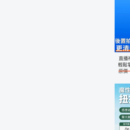
直播
輕鬆
原價
種機