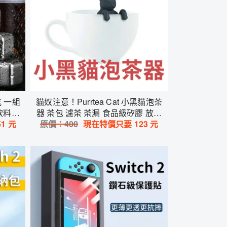
能 一組
貓奴注意！Purrtea Cat 小黑貓泡茶
飲料都
器 茶包 濾茶 茶漏 食品級矽膠 放茶
不稀釋
51
元
原價：
葉超簡單 送禮賣相好 交換禮物
400
現在特價只要
123
元