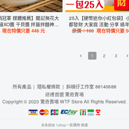
銷冠軍 媒體推薦】關記無花大
25入【硬幣迷你小紅包袋】
頂級XO醬 干貝醬 拌飯拌麵神醬
都發財 大家庭 活動 分享 過年
理神器 下飯必備 調味高手
現在特價只要
446
元
新年 節慶 祝賀 兒孫 小朋友
原價：
160
現在特價只要
5
派對 過節
1
2
3
所有產品
隱私權條款
斜槓仔工作室 88140688
送禮首選 驚奇賣場
Copyright © 2023 驚奇賣場 WTF Store All Rights Reserved.
本系統由
1shop一頁購物
維護