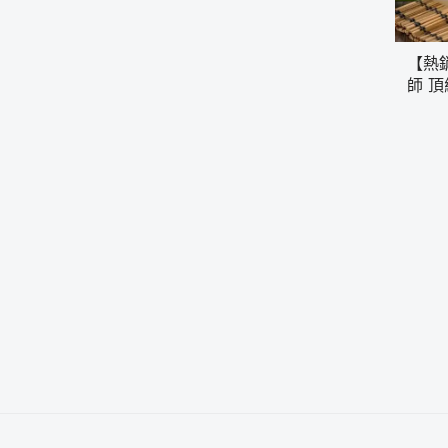
【熱
師 
料