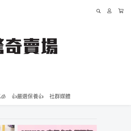
🧊
👍️嚴選保養👍️
社群媒體