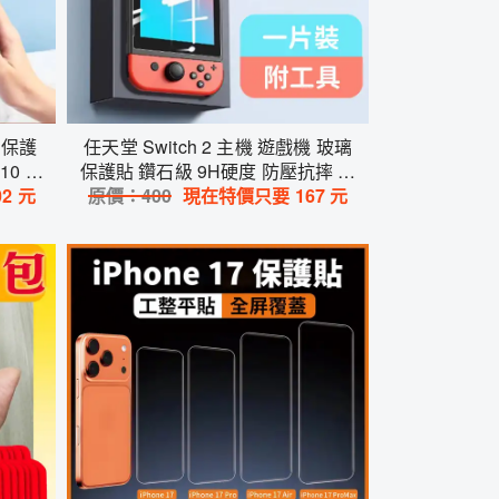
 保護
任天堂 Switch 2 主機 遊戲機 玻璃
10 超
保護貼 鑽石級 9H硬度 防壓抗摔 防
02
元
原價：
400
指紋 油漬 安心玩
現在特價只要
167
元