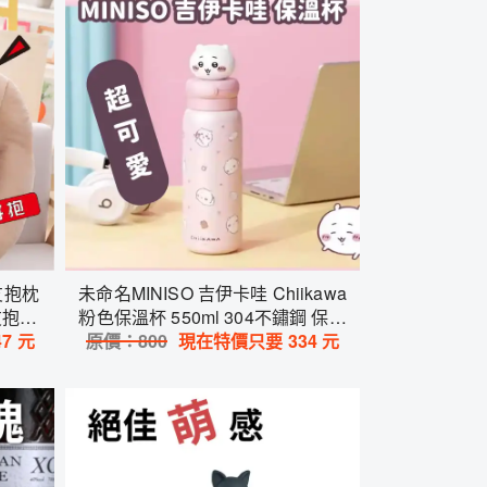
友抱枕
未命名MINISO 吉伊卡哇 Chiikawa
友抱枕
粉色保溫杯 550ml 304不鏽鋼 保溫
日禮物
47
元
瓶 可愛隨行杯 保冷保溫 防漏 吸管
原價：
800
現在特價只要
334
元