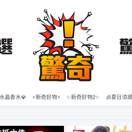
水晶香水💎
⚡新奇好物⚡
✨新奇好物2✨
🧊夏日涼感