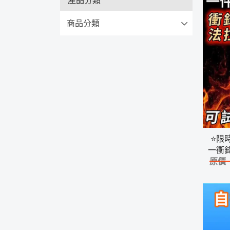
商品分類
⭐限
一衝
原價
兩件式 防風 防水 登