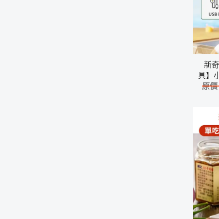
新
具】
搞笑搞
原價