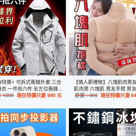
時特價⭐ 可拆式衝鋒外套 三合
【情人節禮物】八塊肌肉男
鋒衣 一件抵六件 全方位衝鋒衣
肌肉男 六塊肌 男友手臂 男
：
山 騎車 滑雪
1800
現在特價只要
990
元
八塊肌 聖誕節 交換禮物 生
原價：
800
現在特價只要
6
防潑水(複製)
整人 搞笑