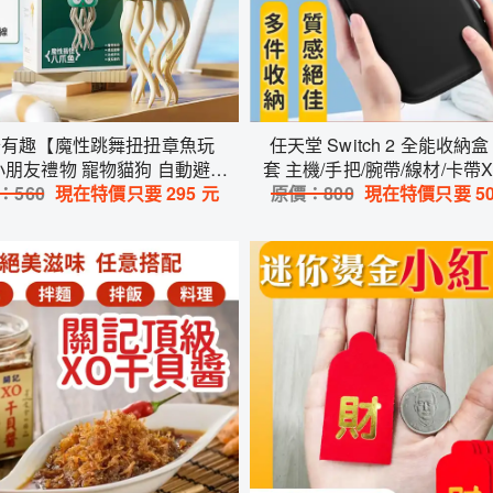
奇有趣【魔性跳舞扭扭章魚玩
任天堂 Switch 2 全能收納盒
小朋友禮物 寵物貓狗 自動避障
套 主機/手把/腕帶/線材/卡帶X
怪 遊戲 兒童 魷魚 八爪 烏賊
：
560
現在特價只要
295
元
原價：
級好裝 防摔抗壓 質感黑
800
現在特價只要
5
USB