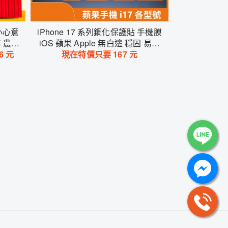
小心意
iPhone 17 系列鋼化保護貼 手機膜
 農曆
iOS 蘋果 Apple 無白邊 穩固 易散
 造勢
6
元
現在特價只要
熱 Air Pro Max 防油
167
元