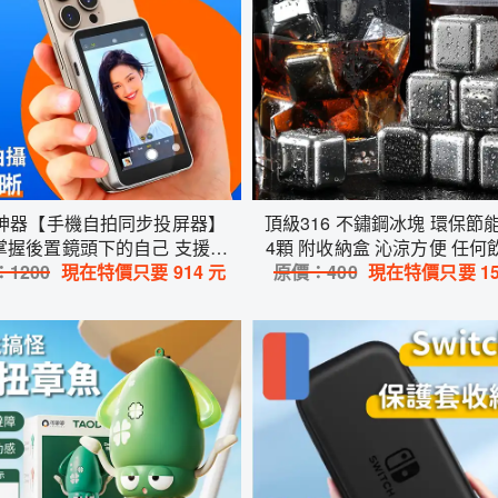
神器【手機自拍同步投屏器】
頂級316 不鏽鋼冰塊 環保節
掌握後置鏡頭下的自己 支援多
4顆 附收納盒 沁涼方便 任何
：
型 迷你螢幕投影 自動對焦 畫
1200
現在特價只要
914
元
適合用 保冰保冷 安全衛生 
原價：
400
現在特價只要
1
面清晰 超輕便攜式設計
的冰涼享受