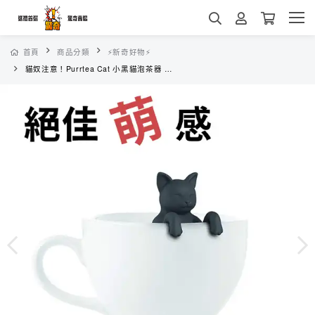
首頁
商品分類
⚡新奇好物⚡
貓奴注意！Purrtea Cat 小黑貓泡茶器 茶包 濾茶 茶漏 食品級矽膠 放茶葉超簡單 送禮賣相好 交換禮物