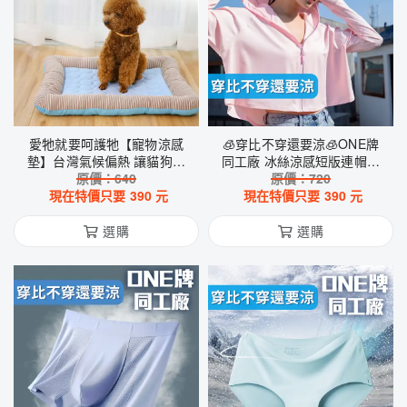
愛牠就要呵護牠【寵物涼感
🧊穿比不穿還要涼🧊ONE牌
墊】台灣氣候偏熱 讓貓狗愛
同工廠 冰絲涼感短版連帽外
寵們舒爽 冰絲 透氣 抗悶 趴
原價：
640
原價：
套
720
在上面很好睡 降溫 冷卻 送禮
現在特價只要
390
元
現在特價只要
390
元
犬 禽畜
選購
選購