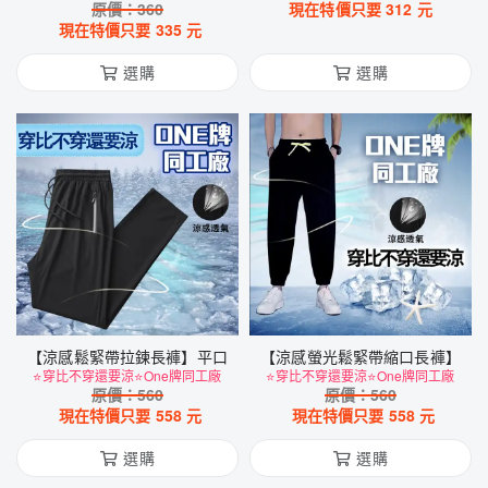
原價：
360
現在特價只要
312
元
現在特價只要
335
元
選購
選購
【涼感鬆緊帶拉鍊長褲】平口
【涼感螢光鬆緊帶縮口長褲】
⭐穿比不穿還要涼⭐One牌同工廠
⭐穿比不穿還要涼⭐One牌同工廠
原價：
560
原價：
560
現在特價只要
558
元
現在特價只要
558
元
選購
選購