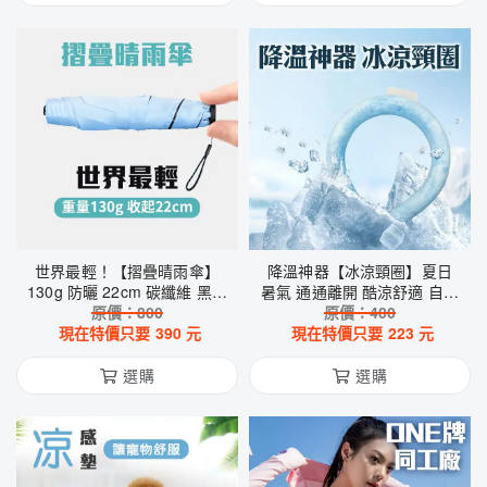
世界最輕！【摺疊晴雨傘】
降溫神器【冰涼頸圈】夏日
130g 防曬 22cm 碳纖維 黑膠
暑氣 通通離開 酷涼舒適 自動
抗紫外線 大傘面 UV 小傘 體
原價：
800
降溫 戶外旅行 出遊 出國必備
原價：
400
現在特價只要
積小 外出攜帶方便
390
元
演唱會 逛夜市 自然爽 脖圍
現在特價只要
223
元
選購
選購