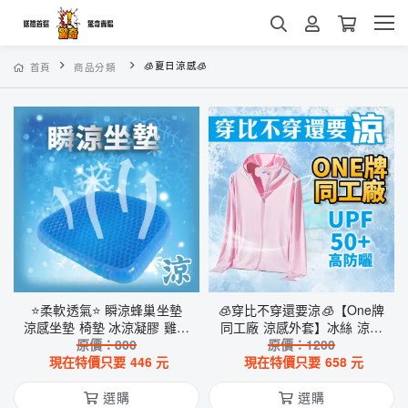
🧊夏日涼感🧊
首頁
商品分類
⭐️柔軟透氣⭐️ 瞬涼蜂巢坐墊
🧊穿比不穿還要涼🧊【One牌
涼感坐墊 椅墊 冰涼凝膠 雞蛋
同工廠 涼感外套】冰絲 涼感
坐墊 釋壓柵格 高回彈 久坐神
原價：
800
衣 抗UV 防風 防曬 夏天必備
原價：
1200
現在特價只要
器
446
元
散熱 透氣 降溫 情侶裝
現在特價只要
658
元
選購
選購