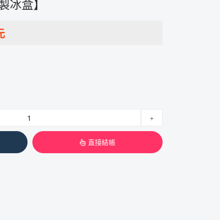
 製冰盒】
元
+
直接結帳