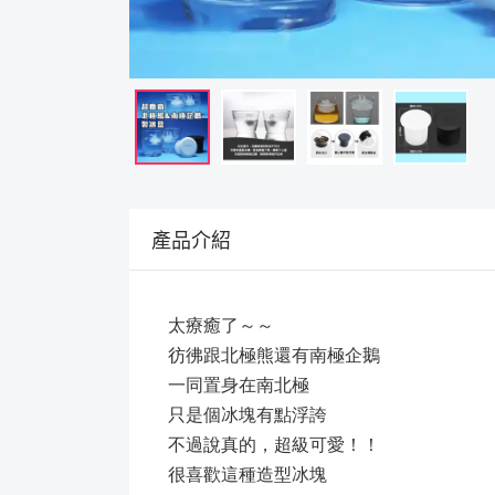
產品介紹
太療癒了～～
彷彿跟北極熊還有南極企鵝
一同置身在南北極
只是個冰塊有點浮誇
不過說真的，超級可愛！！
很喜歡這種造型冰塊