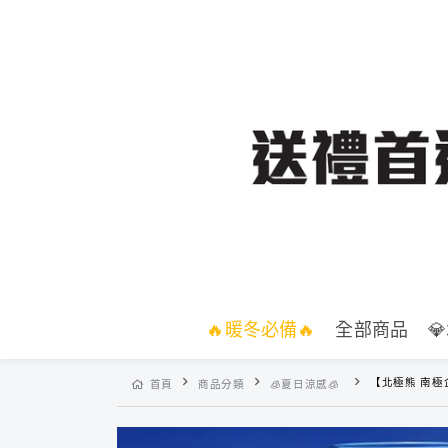
🔥暖冬必備🔥
全部商品

【北極熊 南極
首頁
商品分類
🧊夏日涼感🧊