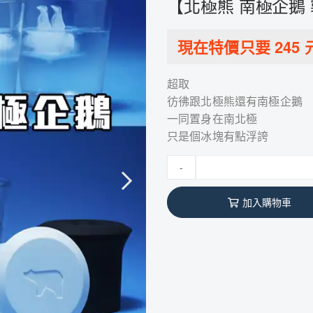
【北極熊 南極企鵝
現在特價只要
245
超取
彷彿跟北極熊還有南極企鵝
一同置身在南北極
只是個冰塊有點浮誇
-
加入購物車