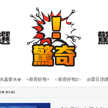
水晶香水💎
⚡新奇好物⚡
✨新奇好物2✨
🧊夏日涼感
企鵝 製冰盒】