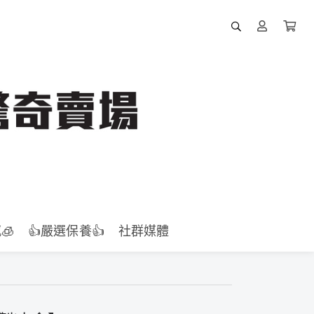
🧊
👍️嚴選保養👍️
社群媒體