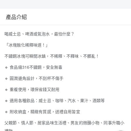
產品介紹
喝威士忌、啤酒或氣泡水，最怕什麼？
「冰塊融化稀釋味道！」
不鏽鋼冰塊可瞬間冰鎮，不稀釋、不釋味、不髒亂！
🔹
食品級316不鏽鋼，安全無毒
🔹
圓潤邊角設計，不刮杯不傷手
🔹
重複使用，環保省錢又耐用
🔹
適用各種飲品：威士忌、咖啡、汽水、果汁、酒類等
🔹
附收納盒，精緻有質感，送禮自用皆宜
父親節、情人節、居家品味生活禮、男友的微醺小物、同事升職小
禮物