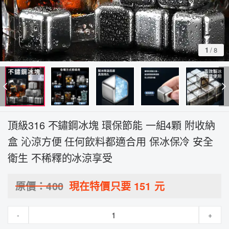
1
/
8
頂級316 不鏽鋼冰塊 環保節能 一組4顆 附收納
盒 沁涼方便 任何飲料都適合用 保冰保冷 安全
衛生 不稀釋的冰涼享受
原價：
400
現在特價只要
151
元
-
+