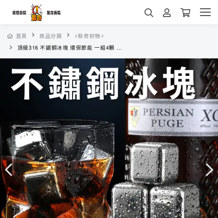
首頁
商品分類
⚡新奇好物⚡
頂級316 不鏽鋼冰塊 環保節能 一組4顆 附收納盒 沁涼方便 任何飲料都適合用 保冰保冷 安全衛生 不稀釋的冰涼享受