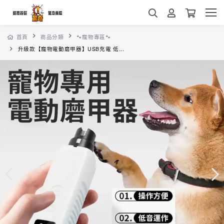
首頁
商品分類
🐾寵物專區🐾
升級款【寵物電動磨甲器】USB充電 低噪音 二檔調速 柔光聚焦 安全 不傷指甲不卡毛 金剛石砂輪 高速轉頭