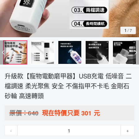
1
/
7
升級款【寵物電動磨甲器】USB充電 低噪音 二
檔調速 柔光聚焦 安全 不傷指甲不卡毛 金剛石
砂輪 高速轉頭
原價：
640
現在特價只要
301
元
-
+