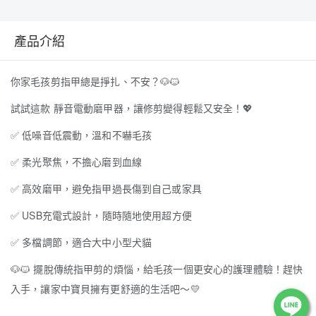
產品介紹
你家毛孩剪指甲總是掙扎、不安？
🐶
🐱
試試這款 靜音電動磨甲器，讓修剪變得輕鬆又安全！
💖
✅
低噪音低震動，溫和不嚇毛孩
✅
柔光聚焦，不擔心磨到血線
✅
高效磨甲，避免指甲過長傷到自己或家具
✅
USB充電式設計，隨時隨地使用超方便
✅
多檔調節，適合大中小型犬貓
🐶
🐱
擺脫傳統指甲剪的煩惱，給毛孩一個更安心的護理體驗！趕快
入手，讓家中寶貝擁有更舒適的生活吧～
💛