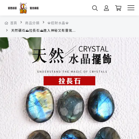
首頁
商品分類
💎招財水晶💎
天然礦石⛰️拉長石⛰️進入神秘又有靈氣的氛圍中 拉長石 天然礦岩製作 獨一無二 送禮自用 入厝禮 居家擺飾 風水 招財