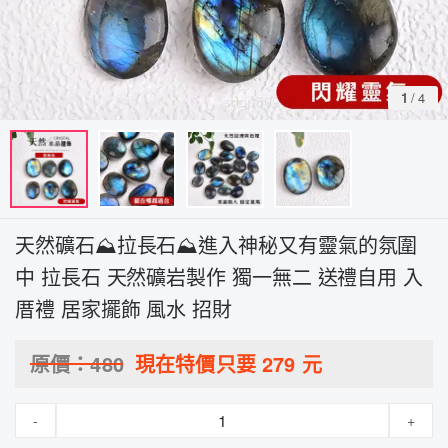
1
/
4
天然礦石⛰️拉長石⛰️進入神秘又有靈氣的氛圍
中 拉長石 天然礦岩製作 獨一無二 送禮自用 入
厝禮 居家擺飾 風水 招財
原價：
480
現在特價只要
279
元
-
+