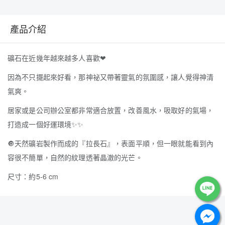
產品介紹
礦石在近幾年越來越多人喜歡
❤
因為不只擺起來好看，那神祕又帶著靈氣的氛圍感，讓人覺得神清
氣爽。
居家或是公司辦公室都非常適合放置，改善風水，吸取好的氣場，
打造成一個好運環境
✨
✨
🔘
天然礦岩製作而成的『拉長石』，表面平順，但一眼就能看到內
容很不簡單，自然的紋理透著晶澈的光芒。
尺寸：約5-6 cm