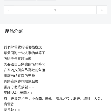
-
+
產品介紹
我們常常覺得活著很疲憊
每天面對一些人事物就算了
考驗更是接踵而來
需要給自己療癒的恬靜時間
在室內找個自己喜歡的角落
用著自己喜歡的姿勢
再將這款香氛蠟燭點燃
讓身心徹底放鬆－－
英國梨&小蒼蘭＞＞
前：香瓜梨／中：小蒼蘭、蜂蜜、玫瑰／後：麝香、琥珀、大黃、
廣藿香
蘭風鈴＞＞