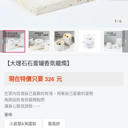
1
/
6
【大理石石膏罐香氛蠟燭】
現在特價只要
326
元
在室內找個自己喜歡的角落，用著自己喜歡的姿勢
再將這款香氛蠟燭點燃
讓身心徹底放鬆－－
香味
小蒼蘭&英國梨
蘭風鈴