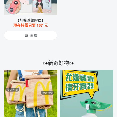
【加熱蒸氣眼罩】
現在特價只要
167
元
選購
👀新奇好物👀