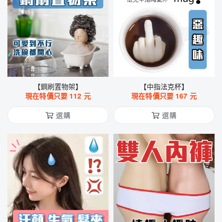
【鋼刷置物架】
【中指法克杯】
現在特價只要
112
元
現在特價只要
167
元
選購
選購