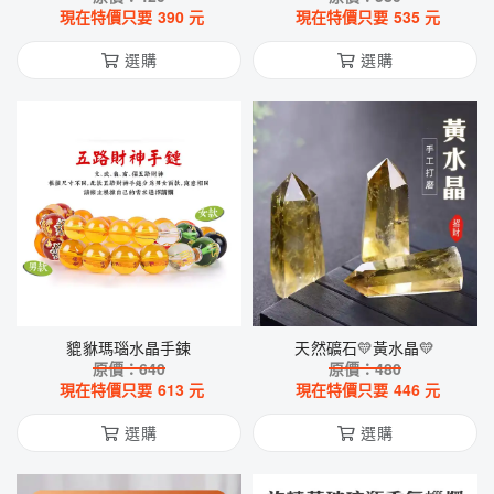
現在特價只要
390
元
現在特價只要
535
元
選購
選購
貔貅瑪瑙水晶手鍊
天然礦石💛黃水晶💛
原價：
640
原價：
480
現在特價只要
613
元
現在特價只要
446
元
選購
選購