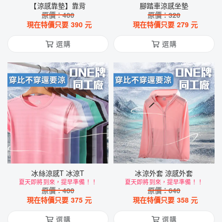
【涼感靠墊】靠背
腳踏車涼感坐墊
原價：
400
原價：
320
現在特價只要
390
元
現在特價只要
279
元
選購
選購
冰絲涼感T 冰涼T
冰涼外套 涼感外套
夏天即將到來，提早準備！！
夏天即將到來，提早準備！！
原價：
400
原價：
640
現在特價只要
375
元
現在特價只要
358
元
選購
選購