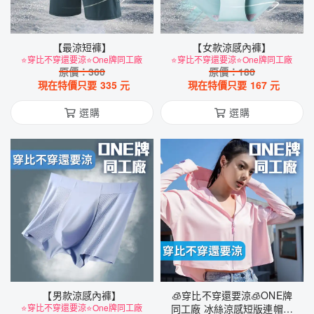
【最涼短褲】
【女款涼感內褲】
⭐穿比不穿還要涼⭐One牌同工廠
⭐穿比不穿還要涼⭐One牌同工廠
原價：
360
原價：
180
現在特價只要
335
元
現在特價只要
167
元
選購
選購
【男款涼感內褲】
🧊穿比不穿還要涼🧊ONE牌
⭐穿比不穿還要涼⭐One牌同工廠
同工廠 冰絲涼感短版連帽外