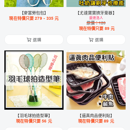
【麥當勞包包】
【尤達寶寶擠牙膏器】
現在特價只要
279
-
335
元
曼達洛人
原價：
120
現在特價只要
89
元
選購
選購
【羽毛球拍造型筆】
【逼真肉品便利貼】
現在特價只要
56
元
現在特價只要
89
元