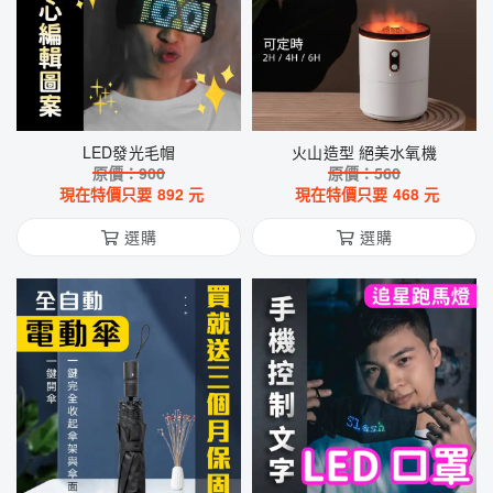
LED發光毛帽
火山造型 絕美水氧機
原價：
900
原價：
560
現在特價只要
892
元
現在特價只要
468
元
選購
選購