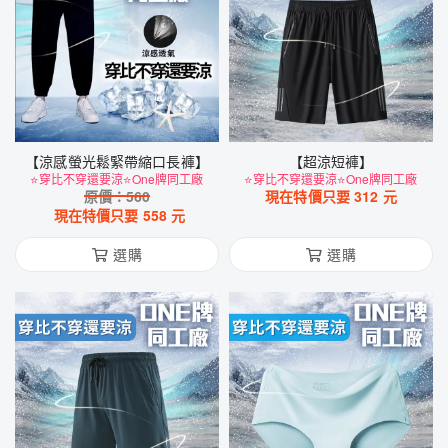
【涼感螢光鬆緊帶縮口長褲】
【超涼短褲】
⭐穿比不穿還要涼⭐One牌同工廠
⭐穿比不穿還要涼⭐One牌同工廠
原價：
560
現在特價只要
312
元
現在特價只要
558
元
選購
選購