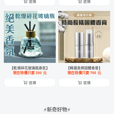
選購
選購
【乾燥碎花玻璃瓶香氛】
【韓國長條固體香膏】
現在特價只要
250
元
現在特價只要
705
元
選購
選購
⚡新奇好物⚡