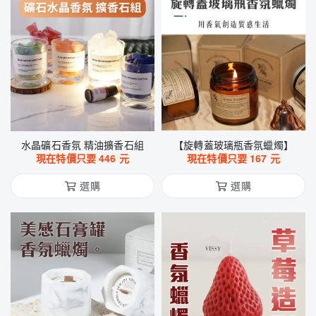
水晶礦石香氛 精油擴香石組
【旋轉蓋玻璃瓶香氛蠟燭】
現在特價只要
446
元
現在特價只要
167
元
選購
選購