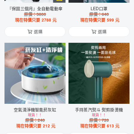
『保固三個月』全自動電動傘
LED口罩
原價：
3800
原價：
640
現在特價只要
2788
元
現在特價只要
599
元
選購
選購
空氣清淨機智能菸灰缸
手持蒸汽熨斗 熨剪掛燙機
現貨！！
現貨！！
原價：
240
原價：
720
現在特價只要
212
元
現在特價只要
613
元