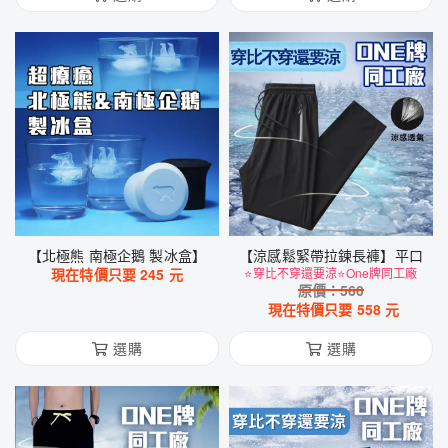
【北極熊 南極企鵝 製冰盒】
【涼感鬆緊帶拉鍊長褲】平口
現在特價只要
245
元
⭐穿比不穿還要涼⭐One牌同工廠
原價：
560
現在特價只要
558
元
選購
選購