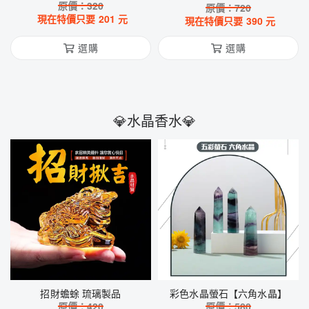
原價：
320
原價：
套
720
現在特價只要
201
元
現在特價只要
390
元
選購
選購
💎水晶香水💎
招財蟾蜍 琉璃製品
彩色水晶螢石【六角水晶】
原價：
420
原價：
580