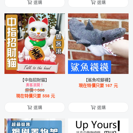
選購
選購
【中指招財貓】
【鯊魚咬腳襪】
奧客滾開！
現在特價只要
167
元
原價：
560
現在特價只要
558
元
選購
選購