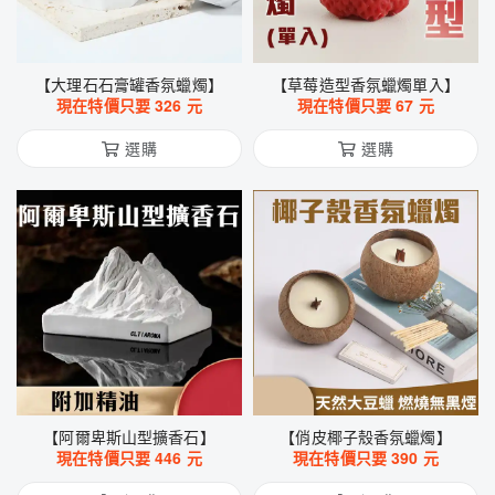
【大理石石膏罐香氛蠟燭】
【草莓造型香氛蠟燭單入】
現在特價只要
326
元
現在特價只要
67
元
選購
選購
【阿爾卑斯山型擴香石】
【俏皮椰子殼香氛蠟燭】
現在特價只要
446
元
現在特價只要
390
元