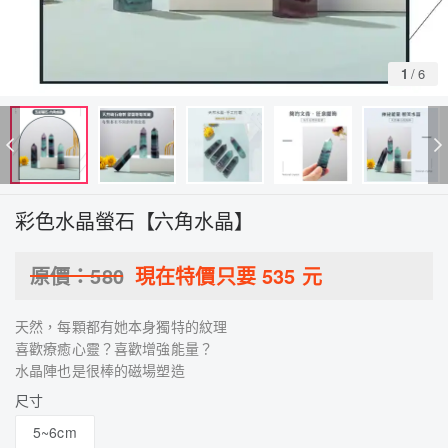
1
/
6
彩色水晶螢石【六角水晶】
原價：
580
現在特價只要
535
元
天然，每顆都有她本身獨特的紋理
喜歡療癒心靈？喜歡增強能量？
水晶陣也是很棒的磁場塑造
尺寸
5~6cm