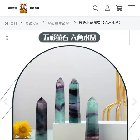
彩色水晶螢石【六角水晶】
首頁
商品分類
💎招財水晶💎